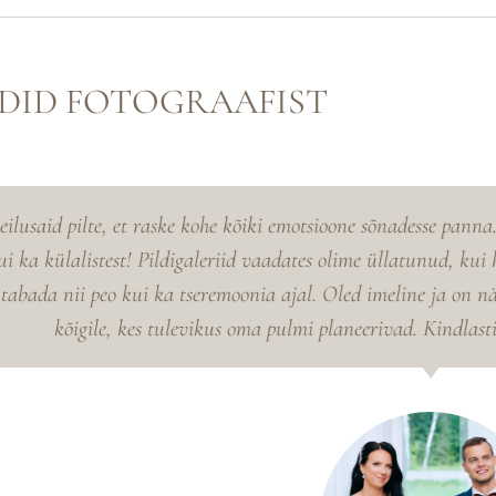
NDID FOTOGRAAFIST
tsioone sõnadesse panna. Uskumatu, kui hästi sa suutsid kõiki
s olime üllatunud, kui häid pilte sul õnnestus külalistest saad
. Oled imeline ja on näha, et teed oma tööd südamega. Soovit
 planeerivad. Kindlasti kohtume ka ise Sinuga veel tulevikus.