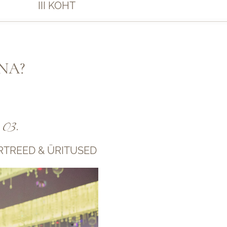
III KOHT
NA?
03.
RTREED & ÜRITUSED