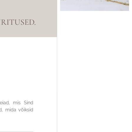
RITUSED.
leiad, mis Sind
d, mida võiksid