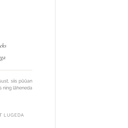
eks
ega
sust, siis püüan
s ning läheneda
T LUGEDA