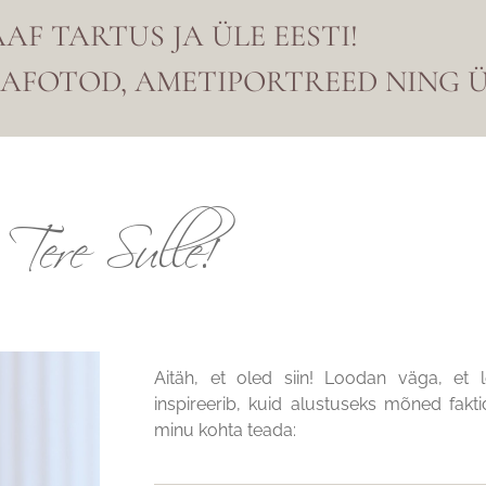
F TARTUS JA ÜLE EESTI!
MAFOTOD, AMETIPORTREED NING Ü
Tere Sulle!
Aitäh, et oled siin! Loodan väga, et 
inspireerib, kuid alustuseks mõned fakti
minu kohta teada:​