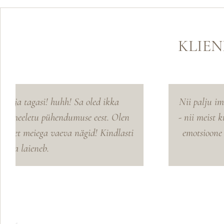
KLIE
Nii palju imeilusaid pilte, et raske kohe kõiki emo
- nii meist kui ka külalistest! Pildigaleriid vaadate
emotsioone tabada nii peo kui ka tseremoonia ajal
kõigile, kes tulevikus oma pulmi