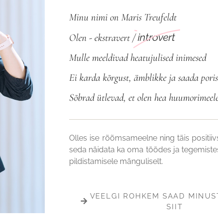
Minu nimi on Maris Treufeldt
introvert
Olen - ekstravert /
Mulle meeldivad heatujulised inimesed
Ei karda kõrgust, ämblikke ja saada poris
Sõbrad ütlevad, et olen hea huumorimeel
Olles ise rõõmsameelne ning täis positiiv
seda näidata ka oma töödes ja tegemiste
pildistamisele mänguliselt.
VEELGI ROHKEM SAAD MINUS
SIIT