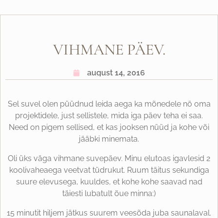
VIHMANE PÄEV.
august 14, 2016
Sel suvel olen püüdnud leida aega ka mõnedele nö oma
projektidele, just sellistele, mida iga päev teha ei saa.
Need on pigem sellised, et kas jooksen nüüd ja kohe või
jääbki minemata.
Oli üks väga vihmane suvepäev. Minu elutoas igavlesid 2
koolivaheaega veetvat tüdrukut. Ruum täitus sekundiga
suure elevusega, kuuldes, et kohe kohe saavad nad
täiesti lubatult õue minna:)
15 minutit hiljem jätkus suurem veesõda juba saunalaval.