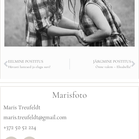
EELMINE POSTITUS
JÄRGMINE POSTITUS
Hüvasti lasteaed ja elagu suvi!
Õnne valem – Elisabella!
Marisfoto
Maris Treufeldt
maris.treufeldt@gmail.com
+372 50 52 224