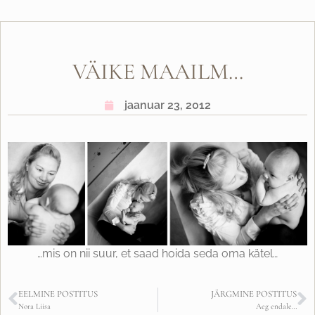
VÄIKE MAAILM…
jaanuar 23, 2012
…mis on nii suur, et saad hoida seda oma kätel…
EELMINE POSTITUS
JÄRGMINE POSTITUS
Nora Liisa
Aeg endale…