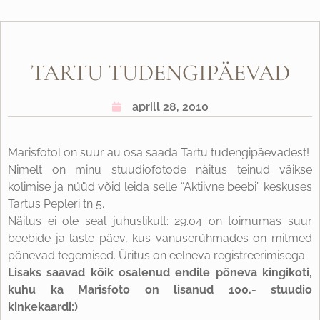
TARTU TUDENGIPÄEVAD
aprill 28, 2010
Marisfotol on suur au osa saada Tartu tudengipäevadest!
Nimelt on minu stuudiofotode näitus teinud väikse
kolimise ja nüüd võid leida selle “Aktiivne beebi” keskuses
Tartus Pepleri tn 5.
Näitus ei ole seal juhuslikult: 29.04 on toimumas suur
beebide ja laste päev, kus vanuserühmades on mitmed
põnevad tegemised. Üritus on eelneva registreerimisega.
Lisaks saavad kõik osalenud endile põneva kingikoti,
kuhu ka Marisfoto on lisanud 100.- stuudio
kinkekaardi:)