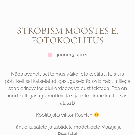
STROBISM MOOSTES E.
FOTOKOOLITUS
juuni 13, 2011
Nädalavahetusel toimus väike fotokoolitus, kus siis
põhiliselt sai katsetatud igasuguseid fotovidinaid, millega
saab erinevates olukordades valgust tekitada. Pea on
nüüd küll igasugu mõtteid täis ja ei tea kohe kust otsast
alata:D
Koolitajaks Viktor Koshkin
Tänud ilusatele ja tublidele modellidele Maarja ja
Reedale!