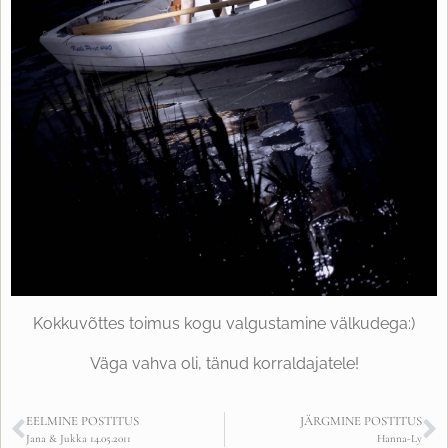
Kokkuvõttes toimus kogu valgustamine välkudega:)
Väga vahva oli, tänud korraldajatele!
EELMINE POSTITUS
JÄRGMINE POSTITUS
Jana & Jukka 14.05.2011
Hanna-Ly