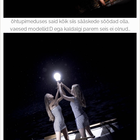
õhtupimeduses said kõik siis sääskede söödad olla,
vaesed modellid:D ega kaldalgi parem seis ei olnud…