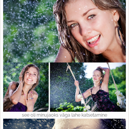
see oli minujaoks väga lahe katsetamine