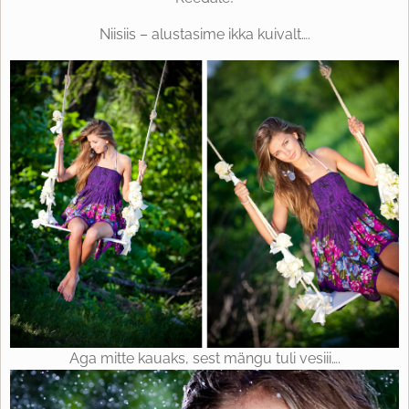
Niisiis – alustasime ikka kuivalt….
Aga mitte kauaks, sest mängu tuli vesiii….