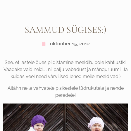
SAMMUD SÜGISES:)
oktoober 15, 2012
See, et lastele õues pildistamine meeldib, pole kahtlustki.
Vaadake vaid neid…., nii palju vabadust ja mänguruumi! Ja
kuidas veel need värvilised lehed meile meeldivad:)
Aitähh neile vahvatele pisikestele tüdrukutele ja nende
peredele!