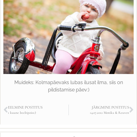
Muideks: Kolmapäevaks lubas ilusat ilma, siis on
pildistamise päev:)
EELMINE POSTITUS
JÄRGMINE POSTITUS
1 kuune beebipoiss:)
14.07.2012 Monika & Reuven