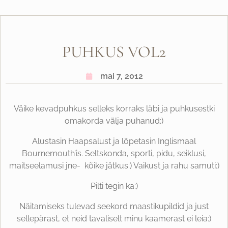
PUHKUS VOL2
mai 7, 2012
Väike kevadpuhkus selleks korraks läbi ja puhkusestki
omakorda välja puhanud:)
Alustasin Haapsalust ja lõpetasin Inglismaal
Bournemouth’is. Seltskonda, sporti, pidu, seiklusi,
maitseelamusi jne- kõike jätkus:) Vaikust ja rahu samuti:)
Pilti tegin ka:)
Näitamiseks tulevad seekord maastikupildid ja just
sellepärast, et neid tavaliselt minu kaamerast ei leia:)