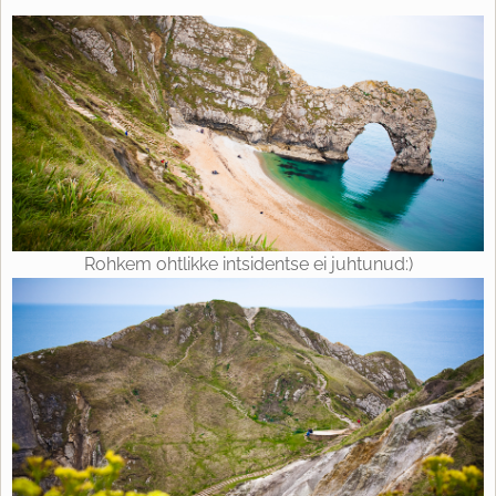
Rohkem ohtlikke intsidentse ei juhtunud:)