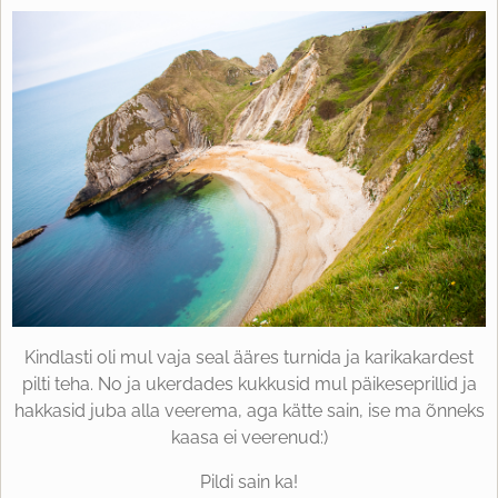
Kindlasti oli mul vaja seal ääres turnida ja karikakardest
pilti teha. No ja ukerdades kukkusid mul päikeseprillid ja
hakkasid juba alla veerema, aga kätte sain, ise ma õnneks
kaasa ei veerenud:)
Pildi sain ka!