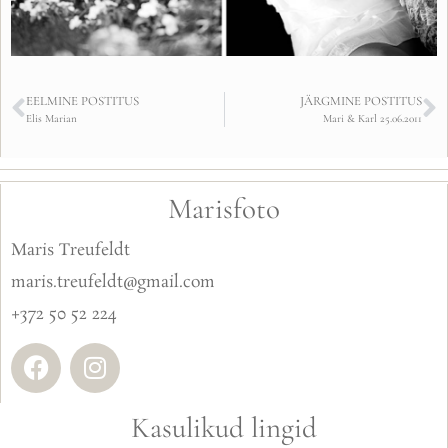
EELMINE POSTITUS
JÄRGMINE POSTITUS
Elis Marian
Mari & Karl 25.06.2011
Marisfoto
Maris Treufeldt
maris.treufeldt@gmail.com
+372 50 52 224
Kasulikud lingid