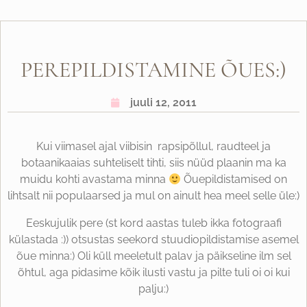
PEREPILDISTAMINE ÕUES:)
juuli 12, 2011
Kui viimasel ajal viibisin rapsipõllul, raudteel ja
botaanikaaias suhteliselt tihti, siis nüüd plaanin ma ka
muidu kohti avastama minna
Õuepildistamised on
lihtsalt nii populaarsed ja mul on ainult hea meel selle üle:)
Eeskujulik pere (st kord aastas tuleb ikka fotograafi
külastada :)) otsustas seekord stuudiopildistamise asemel
õue minna:) Oli küll meeletult palav ja päikseline ilm sel
õhtul, aga pidasime kõik ilusti vastu ja pilte tuli oi oi kui
palju:)