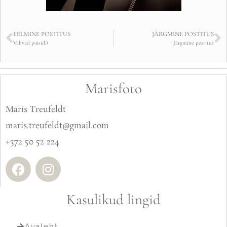
EELMINE POSTITUS
JÄRGMINE POSTITUS
Vahvad poisid:)
Järgmine postitus
Marisfoto
Maris Treufeldt
maris.treufeldt@gmail.com
+372 50 52 224
Kasulikud lingid
Avaleht