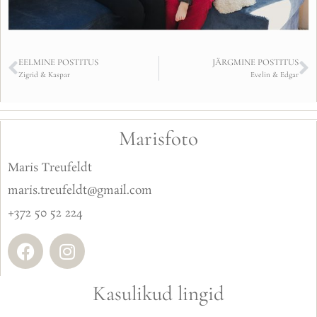
EELMINE POSTITUS
JÄRGMINE POSTITUS
Zigrid & Kaspar
Evelin & Edgar
Marisfoto
Maris Treufeldt
maris.treufeldt@gmail.com
+372 50 52 224
Kasulikud lingid