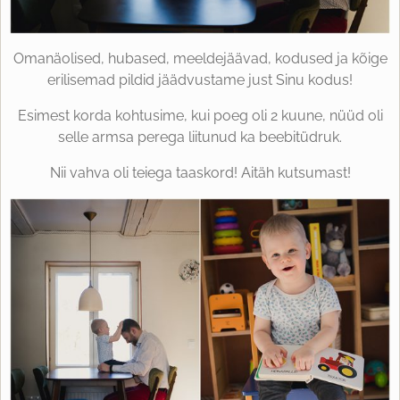
Omanäolised, hubased, meeldejäävad, kodused ja kõige
erilisemad pildid jäädvustame just Sinu kodus!
Esimest korda kohtusime, kui poeg oli 2 kuune, nüüd oli
selle armsa perega liitunud ka beebitüdruk.
Nii vahva oli teiega taaskord! Aitäh kutsumast!