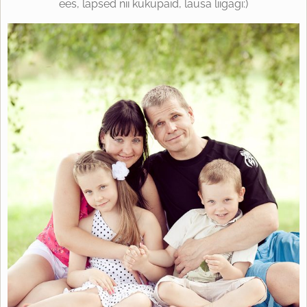
ees, lapsed nii kukupaid, lausa liigagi:)