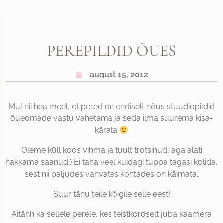
PEREPILDID ÕUES
august 15, 2012
Mul nii hea meel, et pered on endiselt nõus stuudiopildid
õueomade vastu vahetama ja seda ilma suurema kisa-
kärata
Oleme küll koos vihma ja tuult trotsinud, aga alati
hakkama saanud:) Ei taha veel kuidagi tuppa tagasi kolida,
sest nii paljudes vahvates kohtades on käimata.
Suur tänu teile kõigile selle eest!
Aitähh ka sellele perele, kes teistkordselt juba kaamera