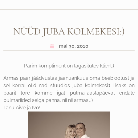
NÜÜD JUBA KOLMEKESI:)
mai 30, 2010
Parim kompliment on tagasitulev klient:)
Armas paar jäädvustas jaanuarikuus oma beebiootust ja
sel korral olid nad stuudios juba kolmekesi:) Lisaks on
paaril tore komme igal pulma-aastapäeval endale
pulmariided selga panna, nii nii armas…:)
Tänu Aive ja Ivo!