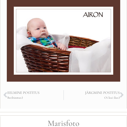
EELMINE POSTITUS
JÄRGMINE POSTITUS
Beebiootus:)
Oi kui ilus:)
Marisfoto