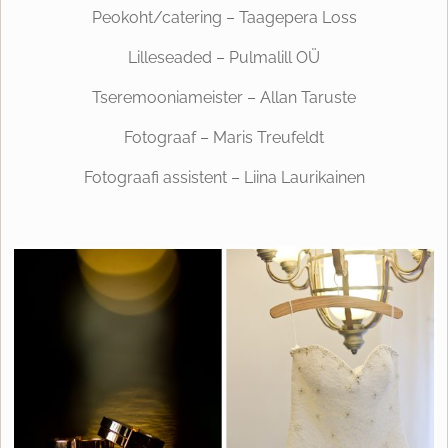
Peokoht/catering – Taagepera Loss
Lilleseaded – Pulmalill OÜ
Tseremooniameister – Allan Taruste
Fotograaf – Maris Treufeldt
Fotograafi assistent – Liina Laurikainen