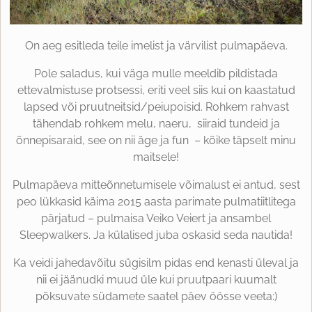
On aeg esitleda teile imelist ja värvilist pulmapäeva.
Pole saladus, kui väga mulle meeldib pildistada
ettevalmistuse protsessi, eriti veel siis kui on kaastatud
lapsed või pruutneitsid/peiupoisid. Rohkem rahvast
tähendab rohkem melu, naeru, siiraid tundeid ja
õnnepisaraid, see on nii äge ja fun – kõike täpselt minu
maitsele!
Pulmapäeva mitteõnnetumisele võimalust ei antud, sest
peo lükkasid käima 2015 aasta parimate pulmatiitlitega
pärjatud – pulmaisa Veiko Veiert ja ansambel
Sleepwalkers. Ja külalised juba oskasid seda nautida!
Ka veidi jahedavõitu sügisilm pidas end kenasti üleval ja
nii ei jäänudki muud üle kui pruutpaari kuumalt
põksuvate südamete saatel päev öösse veeta:)