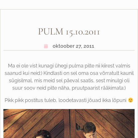
PULM 15.10.2011
oktoober 27, 2011
Ma ei ole vist kunagi ühegi pulma pilte nii kiirest valmis
saanud kui neid:) Kindlasti on sel oma osa võrratult kaunil
sügisilmal, mis meid sel päeval saatis, sest minulgi oli
suur soov neid pilte näha, pruutpaarist rääkimata:)
Pikk pikk postitus tuleb, loodetavasti jõuad ikka lõpuni