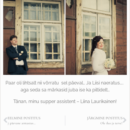
Paar oli lihtsalt nii võrratu sel päeval… Ja Liisi naeratus…..
aga seda sa märkasid juba ise ka piltidelt…
Tänan, minu supper assistent – Liina Laurikainen!
EELMINE POSTITUS
JÄRGMINE POSTITUS
7 päevane armastus…
Ole ilus ja terve!