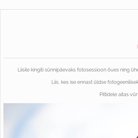
Liisile kingiti sünnipäevaks fotosessioon õues ning ü
Liis, kes ise ennast üldse fotogeenili
Piltidele aitas v