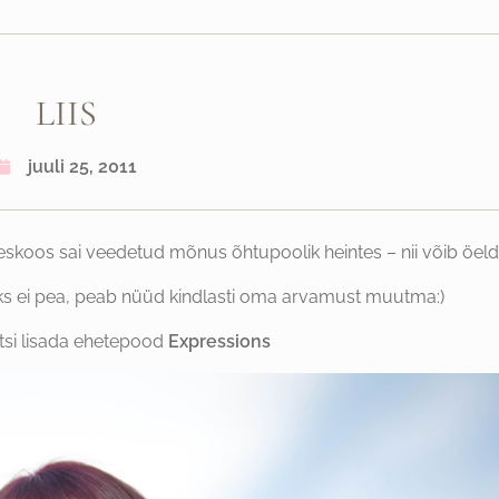
LIIS
juuli 25, 2011
heskoos sai veedetud mõnus õhtupoolik heintes – nii võib öeld
seks ei pea, peab nüüd kindlasti oma arvamust muutma:)
ürtsi lisada ehetepood
Expressions