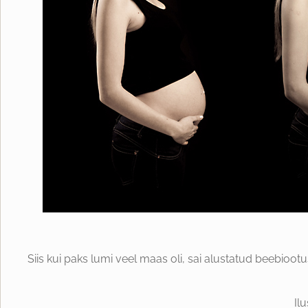
Siis kui paks lumi veel maas oli, sai alustatud beebioot
Ilu