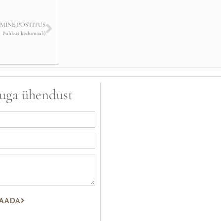
MINE POSTITUS
Puhkus kodumaal:)
uga ühendust
AADA