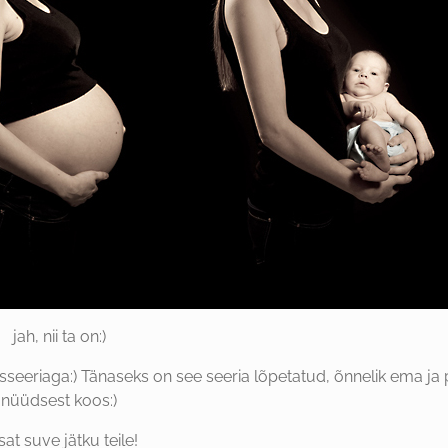
jah, nii ta on:)
usseeriaga:) Tänaseks on see seeria lõpetatud, õnnelik ema ja p
nüüdsest koos:)
sat suve jätku teile!