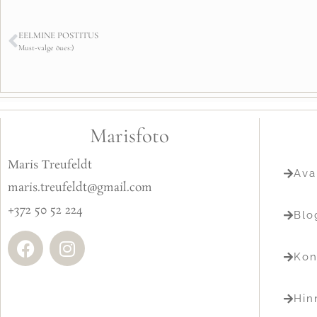
EELMINE POSTITUS
Must-valge õues:)
Marisfoto
Maris Treufeldt
Ava
maris.treufeldt@gmail.com
+372 50 52 224
Blo
Kon
Hin