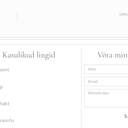
JÄRG
Kasulikud lingid
Võta min
leht
gi
takt
S
nainfo