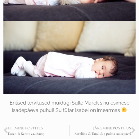
Erilised tervitused muidugi Sulle Marek sinu esimese
isadepäeva puhul! Su tütar Isabel on imearmas
EELMINE POSTITUS
JÄRGMINE POSTITUS
Karen & Kermo 24.08.2013
Karoliina & Tanel & 5 pulma-aastapäev!