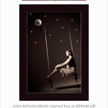
Juba kohustuslikuks saanud kuu ja tähtede pilt