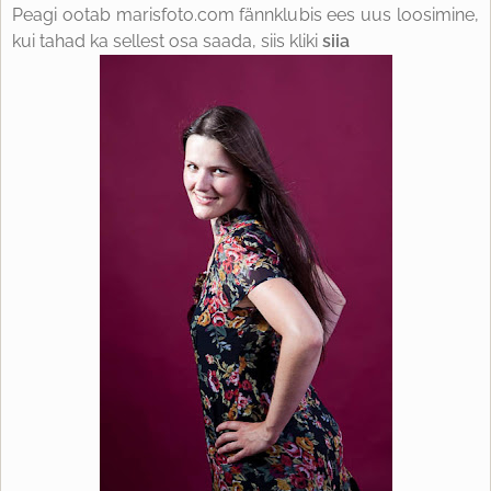
Peagi ootab marisfoto.com fännklubis ees uus loosimine,
kui tahad ka sellest osa saada, siis kliki
siia