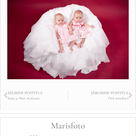
EELMINE POSTITUS
JÄRGMINE POSTITUS
Kaija ja Mait 26.06.2010
Õed stuudios:)
Marisfoto