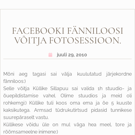
FACEBOOKI FÄNNILOOSI
VÕITJA FOTOSESSIOON.
juuli 29, 2010
Mõni aeg tagasi sai välja kuulutatud järjekordne
fänniloos:)
Selle võitja Küllike Sillapuu sai valida 1h stuudio- ja
õuepildistamise vahel. Olime stuudios ja meid oli
rohkemgi:) Küllike tuli koos oma ema ja õe 5 kuuste
kaksikutega. Armsad tüdrukutirtsud pidasid tunnikese
suurepäraselt vastu.
Küllikese võidu üle on mul väga hea meel, tore ja
rõõmsameelne inimene:)