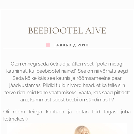
BEEBIOOTEL AIVE
jaanuar 7, 2010
Olen ennegi seda öelnud ja ütlen veel, “pole midagi
kaunimat, kui beebiootel naine:)” See on nii võrratu aeg:)
Seda kõike käis see kaunis ja rõõmsameelne paar
jäädvustamas. Pildid tulid niivõrd head, et ka teile siin
terve rida neid kohe vaatamiseks. Vaata, kas saad piltidelt
aru, kummast soost beebi on sündimas:P?
Oli rõõm teiega kohtuda ja ootan teid tagasi juba
kolmekesi:)