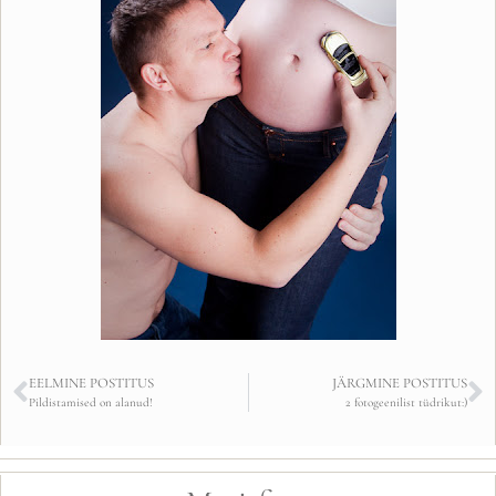
EELMINE POSTITUS
JÄRGMINE POSTITUS
Pildistamised on alanud!
2 fotogeenilist tüdrikut:)