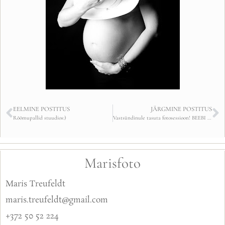
EELMINE POSTITUS
JÄRGMINE POSTITUS
Rõõmupallid stuudios:)
Vastsündinule tasuta fotosessioon! BEEBI LEITUD:)
Marisfoto
Maris Treufeldt
maris.treufeldt@gmail.com
+372 50 52 224