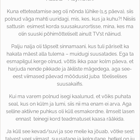
Kuna etteteatamise aeg oli nõnda lühike (1,5 päeva), siis
polnud väga mahti uuridagi, mis, kes, kus ja kuhu?! Niisiis
sattusin esimest korda suusakuurortisse, mina, kes ma
olin suuski põhimõtteliselt ainult TV’st näinud.
Palju nalja oli täpselt sinnamaani, kus tuli päriselt ka
hakata mäest alla tulema – muidugi suusatades. Ega ta
esmapilgul kerge olnud, võttis ikka paar kolm päeva, et
harjuda nende pikkade ja äkiliste mägedega, aga see-
eest viimased päevad möödusid juba tõeliselises
suusakaifis.
Kui ma varem polnud isegi kaalunud, et võiks puhata
seal, kus on külm ja lumi, siis nii ma enam ei arva. Aga
selline aktiivne puhkus oli küll esmakordne, ilmselt lasen
ennast teinegi kord teadmatusel kaasa rääkida.
Ja küll see kevad/suvi ja soe meile ka jõuab, võtke sest
talvest veel viimast, suusatage ja kelgutage, hetkel on ju