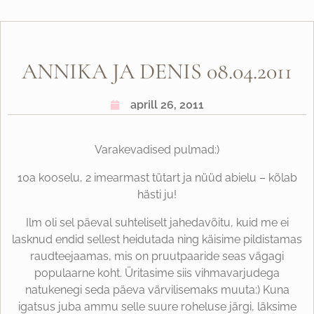
ANNIKA JA DENIS 08.04.2011
aprill 26, 2011
Varakevadised pulmad:)
10a kooselu, 2 imearmast tütart ja nüüd abielu – kõlab
hästi ju!
Ilm oli sel päeval suhteliselt jahedavõitu, kuid me ei
lasknud endid sellest heidutada ning käisime pildistamas
raudteejaamas, mis on pruutpaaride seas vägagi
populaarne koht. Üritasime siis vihmavarjudega
natukenegi seda päeva värvilisemaks muuta:) Kuna
igatsus juba ammu selle suure roheluse järgi, läksime