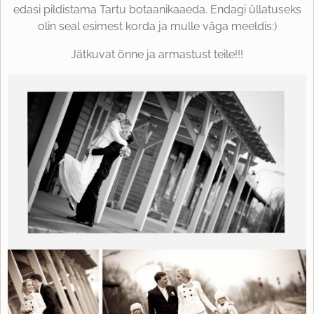
edasi pildistama Tartu botaanikaaeda. Endagi üllatuseks
olin seal esimest korda ja mulle väga meeldis:)
Jätkuvat õnne ja armastust teile!!!