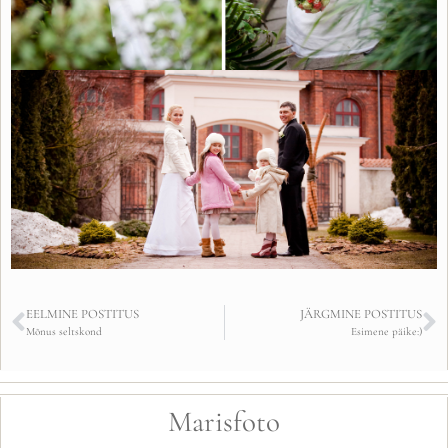
EELMINE POSTITUS
JÄRGMINE POSTITUS
Mõnus seltskond
Esimene päike:)
Marisfoto