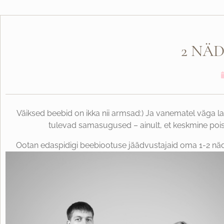
2 NÄ
Väiksed beebid on ikka nii armsad:) Ja vanematel väga la
tulevad samasugused – ainult, et keskmine pois
Ootan edaspidigi beebiootuse jäädvustajaid oma 1-2 nädal