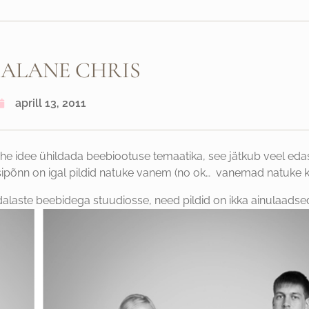
DALANE CHRIS
aprill 13, 2011
he idee ühildada beebiootuse temaatika, see jätkub veel edasig
ipõnn on igal pildid natuke vanem (no ok… vanemad natuke ka
aste beebidega stuudiosse, need pildid on ikka ainulaadsed j