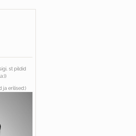
i, st pildid
:))
a erilised:)