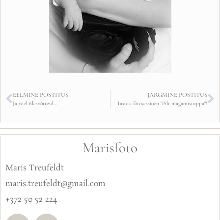
EELMINE POSTITUS
JÄRGMINE POSTITUS
Ja veel ülesvõtteid…
Tasuta fotosessioon "Pilt magamistuppa"!
Marisfoto
Maris Treufeldt
maris.treufeldt@gmail.com
+372 50 52 224