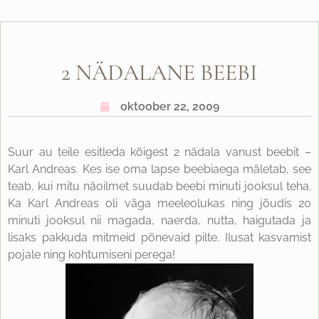
2 NÄDALANE BEEBI
oktoober 22, 2009
Suur au teile esitleda kõigest 2 nädala vanust beebit –
Karl Andreas. Kes ise oma lapse beebiaega mäletab, see
teab, kui mitu näoilmet suudab beebi minuti jooksul teha.
Ka Karl Andreas oli väga meeleolukas ning jõudis 20
minuti jooksul nii magada, naerda, nutta, haigutada ja
lisaks pakkuda mitmeid põnevaid pilte. Ilusat kasvamist
pojale ning kohtumiseni perega!