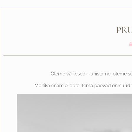
PR
Oleme väikesed – unistame, oleme s
Monika enam ei oota, tema päevad on nüüd tä