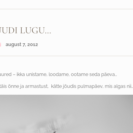
UUDI LUGU…
august 7, 2012
uured – ikka unistame, loodame, ootame seda päeva…
is õnne ja armastust, kätte jõudis pulmapäev, mis algas nii